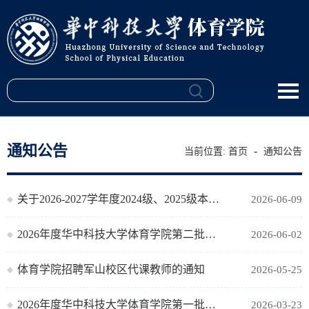
通知公告
-
当前位置:
首页
通知公告
关于2026-2027学年度2024级、2025级本科生体育保健班选课工作的通知
2026-06-09
2026年度华中科技大学体育学院第二批教师公开招聘启事
2026-06-02
体育学院招聘军山校区代课教师的通知
2026-05-25
2026年度华中科技大学体育学院​第一批教师公开招聘启事
2026-03-23