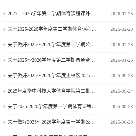
2025—2026学年第二学期体育课程课外体育锻炼活动实施办法
2026-02-28
关于2025-2026学年度第二学期体育课程重修、补修的通知
2026-02-28
关于做好2025～2026学年度第二学期公共体育课程补考（缓考）工作的通知
2026-02-28
关于2025～2026学年度第二学期普通全日制本科生转专业学生大学体育课程选课…
2026-01-26
关于做好2025～2026学年度主校区2025级普通本科生体育选课工作的通知
2025-09-28
2025年度华中科技大学体育学院第二批教师公开招聘启事
2025-09-24
关于2025-2026学年度第一学期体育课程重修、补修的通知
2025-08-28
关于做好2025～2026学年度第一学期公共体育课程补考（缓考）工作的通知
2025-08-28