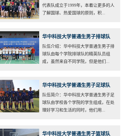
代表队成立于1999年，本着让更多的人
了解国球、热爱国球的原则，积...
华中科技大学普通生男子排球队
队伍介绍：华中科技大学普通生男子排
球队由每个学院排球队的精英队员组
成，虽然来自不同学院，但是他们...
华中科技大学普通生男子足球队
队伍简介：华中科技大学普通生男子足
球队由学校各个学院的学生组成，在处
理好学习和生活的同时，他们用...
华中科技大学普通生男子篮球队