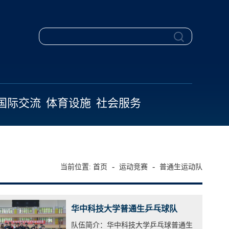
国际交流
体育设施
社会服务
-
-
当前位置:
首页
运动竞赛
普通生运动队
华中科技大学普通生乒乓球队
队伍简介：华中科技大学乒乓球普通生