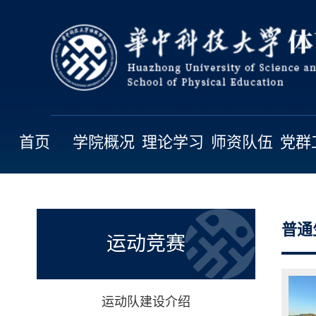
首页
学院概况
理论学习
师资队伍
党群
普通
运动竞赛
运动队建设介绍