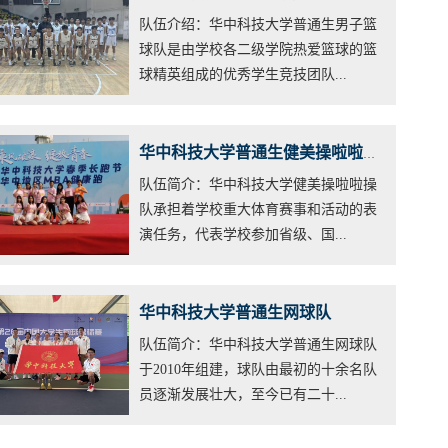
队伍介绍：华中科技大学普通生男子篮
球队是由学校各二级学院热爱篮球的篮
球精英组成的优秀学生竞技团队...
华中科技大学普通生健美操啦啦操队
队伍简介：华中科技大学健美操啦啦操
队承担着学校重大体育赛事和活动的表
演任务，代表学校参加省级、国...
华中科技大学普通生网球队
队伍简介：华中科技大学普通生网球队
于2010年组建，球队由最初的十余名队
员逐渐发展壮大，至今已有二十...