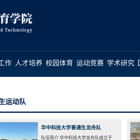
工作
人才培养
校园体育
运动竞赛
学术研究
生运动队
华中科技大学普通生龙舟队
队伍简介:华中科技大学龙舟队成立于