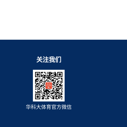
关注我们
华科大体育官方微信