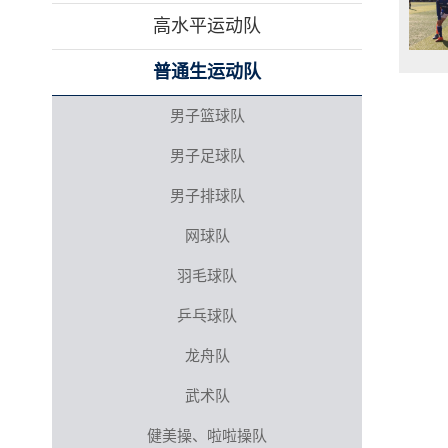
高水平运动队
普通生运动队
男子篮球队
男子足球队
男子排球队
网球队
羽毛球队
乒乓球队
龙舟队
武术队
健美操、啦啦操队