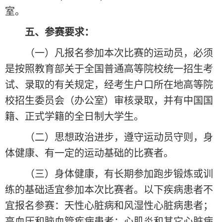
室。
五、参赛要求：
（一）凡报名参加本次比赛的运动员，必须
是按照教育部关于全国普通高等院校统一招生考
试、录取的有关规定，经考生户口所在地高等院
校招生委员会（办公室）审核录取，并有中国国
籍、正式学籍的全日制大学生。
（二）思想政治进步，遵守运动员守则，身
体健康、有一定的运动基础的比赛者。
（三）身体健康，有长期参加跑步锻炼或训
练的基础适宜参加本次比赛者。以下疾病患者不
宜报名参赛：天性心脏病和风湿性心脏病患者；
高血压和脑血管疾病患者；心肌炎和其它心脏病