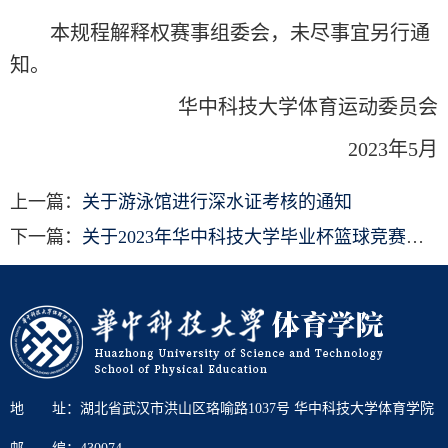
本规程解释权赛事组委会，未尽事宜另行通
知。
华中科技大学体育运动委员会
2023年5月
上一篇：
关于游泳馆进行深水证考核的通知
下一篇：
关于2023年华中科技大学毕业杯篮球竞赛的报名通知
地 址：湖北省武汉市洪山区珞喻路1037号 华中科技大学体育学院