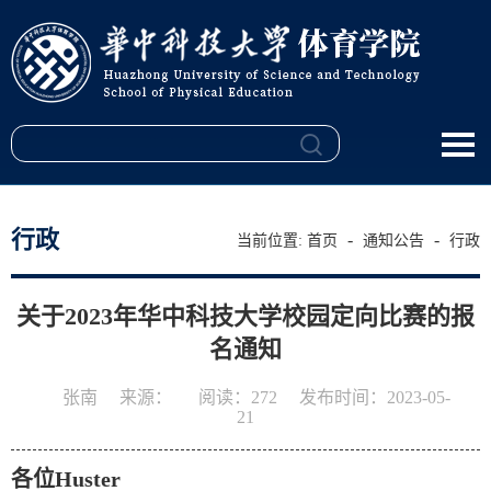
行政
-
-
当前位置:
首页
通知公告
行政
关于2023年华中科技大学校园定向比赛的报
名通知
张南
来源：
阅读：
272
发布时间：2023-05-
21
各位Huster