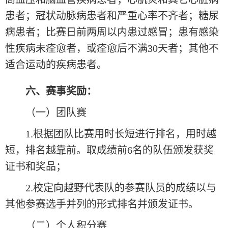
患者；冠状动脉病患者和严重心率不齐者；糖尿
病患者；比赛日前两周以内患过感冒；患有感染
性疾病未痊愈者，或痊愈后不满30天者；其他不
适合运动的疾病患者。
六、赛事奖励：
（一）团队赛
1.根据团队比赛用时长短进行排名，用时越
短，排名越靠前。取成绩前6名的队伍颁发获奖
证书和奖品；
2.校定向越野代表队的参赛队员的成绩以与
其他参赛选手并列的形式排名并颁发证书。
（二）个人积分赛